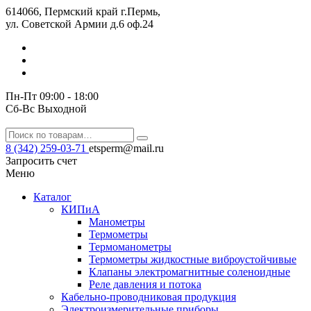
614066, Пермский край г.Пермь,
ул. Советской Армии д.6 оф.24
Пн-Пт 09:00 - 18:00
Сб-Вс Выходной
8 (342) 259-03-71
etsperm@mail.ru
Запросить счет
Меню
Каталог
КИПиА
Манометры
Термометры
Термомано­мет­ры
Термометры жидкостные виброустойчивые
Клапаны электро­маг­нит­ные соле­но­ид­ные
Реле давления и потока
Кабельно-проводниковая продукция
Электроизмерительные приборы