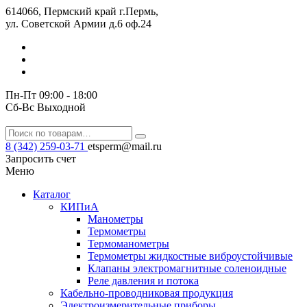
614066, Пермский край г.Пермь,
ул. Советской Армии д.6 оф.24
Пн-Пт 09:00 - 18:00
Сб-Вс Выходной
8 (342) 259-03-71
etsperm@mail.ru
Запросить счет
Меню
Каталог
КИПиА
Манометры
Термометры
Термомано­мет­ры
Термометры жидкостные виброустойчивые
Клапаны электро­маг­нит­ные соле­но­ид­ные
Реле давления и потока
Кабельно-проводниковая продукция
Электроизмерительные приборы