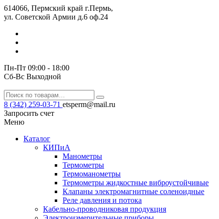
614066, Пермский край г.Пермь,
ул. Советской Армии д.6 оф.24
Пн-Пт 09:00 - 18:00
Сб-Вс Выходной
8 (342) 259-03-71
etsperm@mail.ru
Запросить счет
Меню
Каталог
КИПиА
Манометры
Термометры
Термомано­мет­ры
Термометры жидкостные виброустойчивые
Клапаны электро­маг­нит­ные соле­но­ид­ные
Реле давления и потока
Кабельно-проводниковая продукция
Электроизмерительные приборы