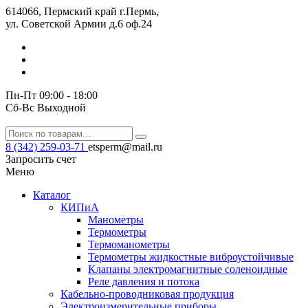
614066, Пермский край г.Пермь,
ул. Советской Армии д.6 оф.24
Пн-Пт 09:00 - 18:00
Сб-Вс Выходной
8 (342) 259-03-71
etsperm@mail.ru
Запросить счет
Меню
Каталог
КИПиА
Манометры
Термометры
Термомано­мет­ры
Термометры жидкостные виброустойчивые
Клапаны электро­маг­нит­ные соле­но­ид­ные
Реле давления и потока
Кабельно-проводниковая продукция
Электроизмерительные приборы