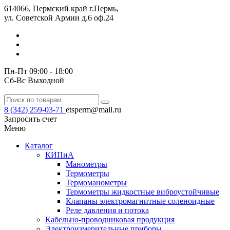
614066, Пермский край г.Пермь,
ул. Советской Армии д.6 оф.24
Пн-Пт 09:00 - 18:00
Сб-Вс Выходной
8 (342) 259-03-71
etsperm@mail.ru
Запросить счет
Меню
Каталог
КИПиА
Манометры
Термометры
Термомано­мет­ры
Термометры жидкостные виброустойчивые
Клапаны электро­маг­нит­ные соле­но­ид­ные
Реле давления и потока
Кабельно-проводниковая продукция
Электроизмерительные приборы