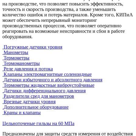
на производстве, что позволяет повысить эффективность,
точность и скорость производства, а также уменьшить
количество ошибок и потерь материалов. Кроме того, КИПиА
может обеспечить непрерывный мониторинг
производственных процессов, что позволяет оперативно
реагировать на возможные неисправности и сбои в работе
оборудования.
Погружные датчики уровня
Манометры
Термометры
Термомано­мет­ры
Реле давления и потока
Клапаны электро­маг­нит­ные соле­но­ид­ные
Датчики избыточного и абсолютного давления
Термометры жидкостные виброустойчивые
Датчики дифференциаль­ного давления
Разделители сред для манометров
Врезные датчики уровня
Дополнитель­ное оборудо­ва­ние
Краны и клапаны
Цельноточеные гильзы на 60 МПа
Предназначены для защиты средств измерения от воздействия