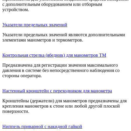
с дополнительным оборудованием или отборным
устройством.
Указатели пре­дель­ных зна­че­ний
Указатели предельных значений являются дополнительными
элементами манометров и термометров.
Контрольная стрелка (ябедник) для манометров ТМ
Предназначена для регистрации значения максимального
давления в системе без непосредственного наблюдения со
стороны оператора.
Настен­ный крон­штейн с пере­ход­ни­ком для ма­но­мет­ра
Кронштейны (держатели) для манометров предназначены для
крепления манометров к стене или любой другой плоской
поверхности.
Ниппель при­вар­ной с накидной гайкой