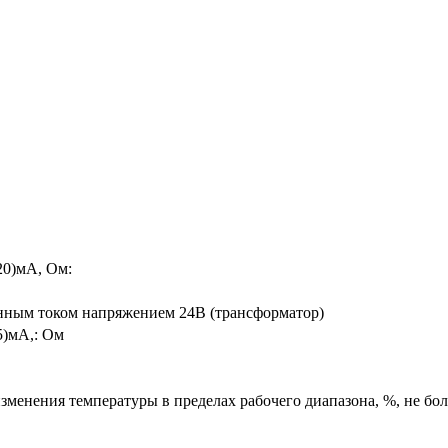
20)мА, Ом:
нным током напряжением 24В (трансформатор)
5)мА,: Ом
менения температуры в пределах рабочего диапазона, %, не бол