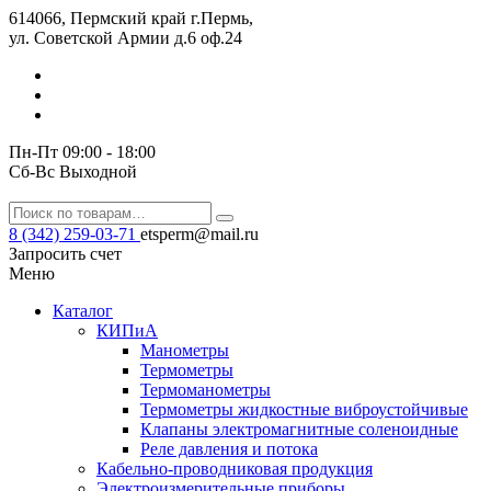
614066, Пермский край г.Пермь,
ул. Советской Армии д.6 оф.24
Пн-Пт 09:00 - 18:00
Сб-Вс Выходной
8 (342) 259-03-71
etsperm@mail.ru
Запросить счет
Меню
Каталог
КИПиА
Манометры
Термометры
Термомано­мет­ры
Термометры жидкостные виброустойчивые
Клапаны электро­маг­нит­ные соле­но­ид­ные
Реле давления и потока
Кабельно-проводниковая продукция
Электроизмерительные приборы