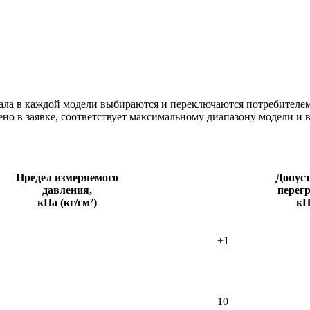
ла в каждой модели выбираются и переключаются потребителем,
но в заявке, соответствует максимальному диапазону модели и в
Предел измеряемого
Допус
давления,
перегр
кПа (кг/см²)
кП
±1
10