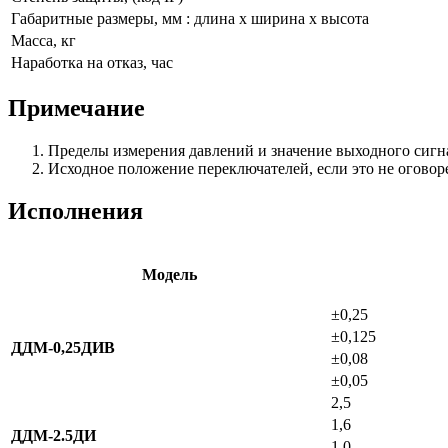
Габаритные размеры, мм : длина х ширина х высота
Масса, кг
Наработка на отказ, час
Примечание
Пределы измерения давлений и значение выходного сигна
Исходное положение переключателей, если это не оговоре
Исполнения
Модель
±0,25
±0,125
ДДМ-0,25ДИВ
±0,08
±0,05
2,5
1,6
ДДМ-2.5ДИ
1,0