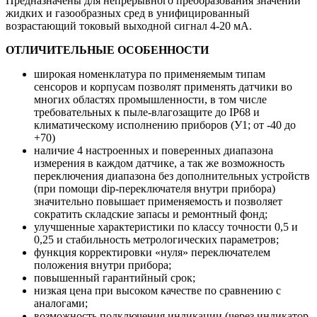
Предназначены для непрерывного преобразования значений
жидких и газообразных сред в унифицированный
возрастающий токовый выходной сигнал 4-20 мА.
ОТЛИЧИТЕЛЬНЫЕ ОСОБЕННОСТИ
широкая номенклатура по применяемым типам
сенсоров и корпусам позволят применять датчики во
многих областях промышленности, в том числе
требовательных к пыле-влагозащите до IP68 и
климатическому исполнению приборов (У1; от -40 до
+70)
наличие 4 настроенных и поверенных диапазона
измерения в каждом датчике, а так же возможность
переключения диапазона без дополнительных устройств
(при помощи dip-переключателя внутри прибора)
значительно повышает применяемость и позволяет
сократить складские запасы и ремонтный фонд;
улучшенные характеристики по классу точности 0,5 и
0,25 и стабильность метрологических параметров;
функция корректировки «нуля» переключателем
положения внутри прибора;
повышенный гарантийный срок;
низкая цена при высоком качестве по сравнению с
аналогами;
возможность подключения индикации (через индикатор