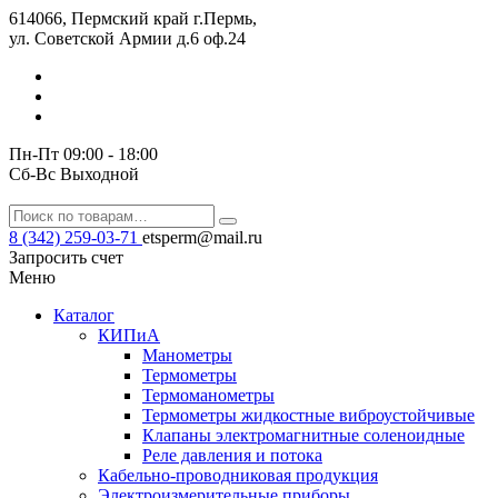
614066, Пермский край г.Пермь,
ул. Советской Армии д.6 оф.24
Пн-Пт 09:00 - 18:00
Сб-Вс Выходной
8 (342) 259-03-71
etsperm@mail.ru
Запросить счет
Меню
Каталог
КИПиА
Манометры
Термометры
Термомано­мет­ры
Термометры жидкостные виброустойчивые
Клапаны электро­маг­нит­ные соле­но­ид­ные
Реле давления и потока
Кабельно-проводниковая продукция
Электроизмерительные приборы