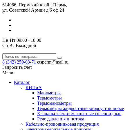
614066, Пермский край г.Пермь,
ул. Советской Армии д.6 оф.24
Пн-Пт 09:00 - 18:00
Сб-Вс Выходной
8 (342) 259-03-71
etsperm@mail.ru
Запросить счет
Меню
Каталог
КИПиА
Манометры
Термометры
Термомано­мет­ры
Термометры жидкостные виброустойчивые
Клапаны электро­маг­нит­ные соле­но­ид­ные
Реле давления и потока
Кабельно-проводниковая продукция
Электроизмерительные приборы