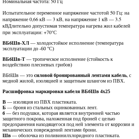
Номинальная частота: 50 Гц
Испытательное переменное напряжение частотой 50 Гц: на
напряжение 0,66 кВ — 3 кВ, на напряжение 1 кВ — 3.5
кВДлительно допустимая температура нагрева жил кабелей
при эксплуатации: +70°С
ВБбШв-ХЛ
— холодостойкое исполнение (температура
эксплуатации до -60 °С)
ВБбШв-Т
— тропическое исполнение (стойкость к
воздействию плесневых грибов)
ВБбШв — это
силовой бронированный лентами кабель
, с
медной жилой, изоляцией и защитным шлангом из ПВХ.
Расшифровка маркировки кабеля ВБбШв 4х25
В
— изоляция из ПВХ пластиката.
Б
— броня из стальных оцинкованных лент.
б
— без подушки, которая является внутренней частью
защитного покрова, наложенная под броней с целью
предохранения находящегося под ней элемента от коррозии и
механических повреждений лентами брони.
Шв
— оболочка из поливинилхлоридного пластиката.