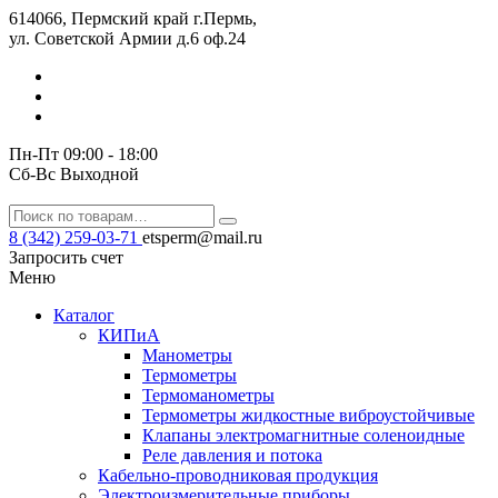
614066, Пермский край г.Пермь,
ул. Советской Армии д.6 оф.24
Пн-Пт 09:00 - 18:00
Сб-Вс Выходной
8 (342) 259-03-71
etsperm@mail.ru
Запросить счет
Меню
Каталог
КИПиА
Манометры
Термометры
Термомано­мет­ры
Термометры жидкостные виброустойчивые
Клапаны электро­маг­нит­ные соле­но­ид­ные
Реле давления и потока
Кабельно-проводниковая продукция
Электроизмерительные приборы