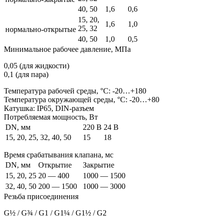
40, 50
1,6
0,6
15, 20,
1,6
1,0
25, 32
нормально-открытые
40, 50
1,0
0,5
Минимальное рабочее давление, МПа
0,05 (для жидкости)
0,1 (для пара)
Температура рабочей среды, °С: -20…+180
Температура окружающей среды, °С: -20…+80
Катушка: IP65, DIN-разъем
Потребляемая мощность, Вт
DN, мм
220 В
24 В
15, 20, 25, 32, 40, 50
15
18
Время срабатывания клапана, мс
DN, мм
Открытие
Закрытие
15, 20, 25
20 — 400
1000 — 1500
32, 40, 50
200 — 1500
1000 — 3000
Резьба присоединения
G
½
/ G
¾
/ G1 / G1
¼
/ G1
½
/ G2