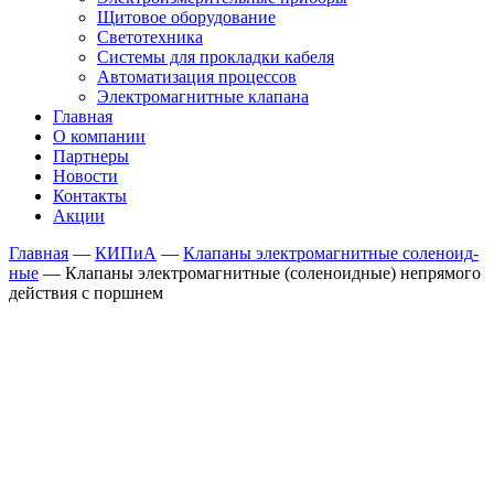
Щитовое оборудование
Светотехника
Системы для прокладки кабеля
Автоматизация процессов
Электромагнитные клапана
Главная
О компании
Партнеры
Новости
Контакты
Акции
Главная
—
КИПиА
—
Клапаны электро­маг­нит­ные соле­но­ид­
ные
—
Клапаны электро­маг­нит­ные (соле­но­ид­ные) непря­мо­го
дейст­вия с порш­нем