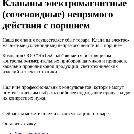
Клапаны электро­маг­нит­ные
(соле­но­ид­ные) непря­мо­го
дейст­вия с порш­нем
Наша компания осуществляет сбыт товара Клапаны электро­
маг­нит­ные (соле­но­ид­ные) непря­мо­го дейст­вия с порш­нем
Компания ООО “ЭлТехСнаб” является поставщиком
контрольно-измерительных приборов, датчиков и приводов,
кабельно-проводниковой продукции, светотехнических
изделий и электротехники.
Наличие профессиональных консультантов, которые могут
помочь клиентам выбрать наиболее подходящие продукты для
их конкретных нужд.
Сейчас вы можете получить консультацию о товаре.
Оставить заявку
Характеристики