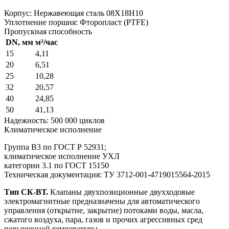
Корпус: Нержавеющая сталь 08Х18Н10
Уплотнение поршня: Фторопласт (PTFE)
Пропускная способность
DN, мм
м³/час
15
4,11
20
6,51
25
10,28
32
20,57
40
24,85
50
41,13
Надежность: 500 000 циклов
Климатическое исполнение
Группа В3 по ГОСТ Р 52931;
климатическое исполнение УХЛ
категории 3.1 по ГОСТ 15150
Техническая документация: ТУ 3712-001-4719015564-2015
Тип СК-ВТ.
Клапаны двухпозиционные двухходовые
электромагнитные предназначены для автоматического
управления (открытие, закрытие) потоками воды, масла,
сжатого воздуха, пара, газов и прочих агрессивных сред
повышенной температуры.