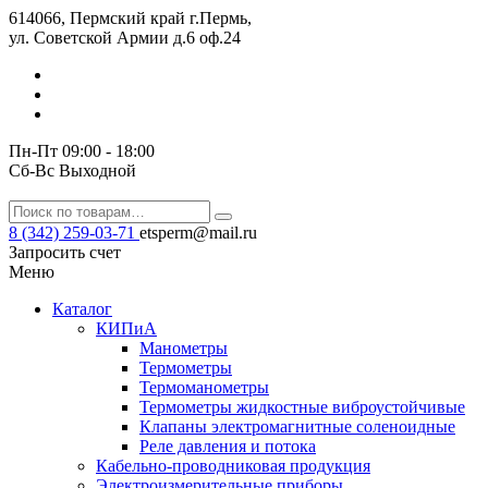
614066, Пермский край г.Пермь,
ул. Советской Армии д.6 оф.24
Пн-Пт 09:00 - 18:00
Сб-Вс Выходной
8 (342) 259-03-71
etsperm@mail.ru
Запросить счет
Меню
Каталог
КИПиА
Манометры
Термометры
Термомано­мет­ры
Термометры жидкостные виброустойчивые
Клапаны электро­маг­нит­ные соле­но­ид­ные
Реле давления и потока
Кабельно-проводниковая продукция
Электроизмерительные приборы