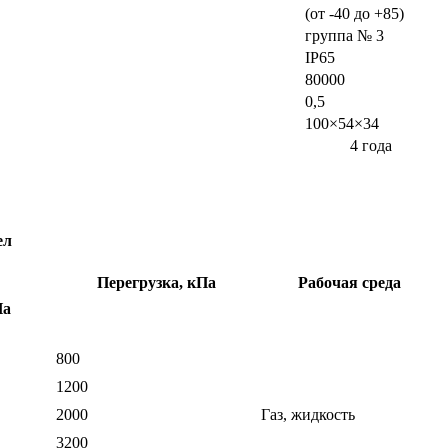
(от -40 до +85)
группа № 3
IP65
80000
0,5
100×54×34
4 года
ел
Перегрузка, кПа
Рабочая среда
Па
800
1200
2000
Газ, жидкость
3200