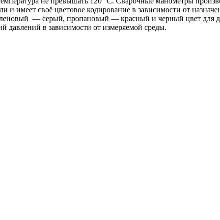
температура не превышать 120 °C. Сварочные манометры произво
али и имеет своё цветовое кодирование в зависимости от назнач
леновый — серый, пропановый — красный и черный цвет для др
й давлений в зависимости от измеряемой среды.