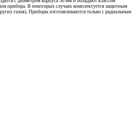
дятся с диаметром корпуса 50 мм и обладают классом
ения прибора. В некоторых случаях комплектуется защитным
угих газов). Приборы изготавливаются только с радиальным