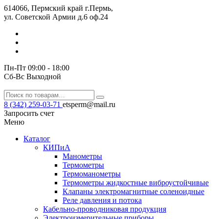
614066, Пермский край г.Пермь,
ул. Советской Армии д.6 оф.24
Пн-Пт 09:00 - 18:00
Сб-Вс Выходной
8 (342) 259-03-71
etsperm@mail.ru
Запросить счет
Меню
Каталог
КИПиА
Манометры
Термометры
Термомано­мет­ры
Термометры жидкостные виброустойчивые
Клапаны электро­маг­нит­ные соле­но­ид­ные
Реле давления и потока
Кабельно-проводниковая продукция
Электроизмерительные приборы