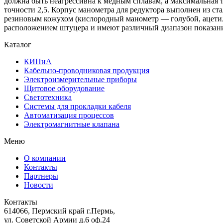
должна быть неагрессивна к медным сплавам, а максимальная 
точности 2,5. Корпус манометра для редуктора выполнен из ст
резиновым кожухом (кислородный манометр — голубой, ацети
расположением штуцера и имеют различный диапазон показани
Каталог
КИПиА
Кабельно-проводниковая продукция
Электроизмерительные приборы
Щитовое оборудование
Светотехника
Системы для прокладки кабеля
Автоматизация процессов
Электромагнитные клапана
Меню
О компании
Контакты
Партнеры
Новости
Контакты
614066, Пермский край г.Пермь,
ул. Советской Армии д.6 оф.24