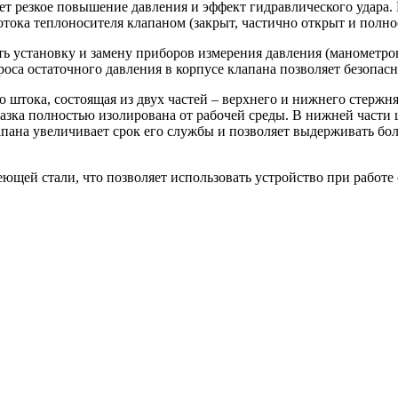
ет резкое повышение давления и эффект гидравлического удара.
ока теплоносителя клапаном (закрыт, частично открыт и полнос
 установку и замену приборов измерения давления (манометров,
роса остаточного давления в корпусе клапана позволяет безопас
 штока, состоящая из двух частей – верхнего и нижнего стержн
смазка полностью изолирована от рабочей среды. В нижней части
апана увеличивает срок его службы и позволяет выдерживать б
еющей стали, что позволяет использовать устройство при работ