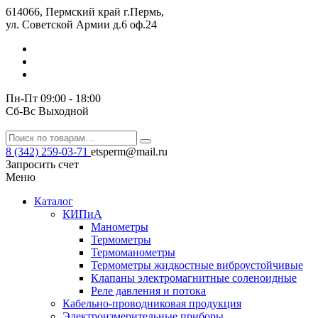
614066, Пермский край г.Пермь,
ул. Советской Армии д.6 оф.24
Пн-Пт 09:00 - 18:00
Сб-Вс Выходной
8 (342) 259-03-71
etsperm@mail.ru
Запросить счет
Меню
Каталог
КИПиА
Манометры
Термометры
Термомано­мет­ры
Термометры жидкостные виброустойчивые
Клапаны электро­маг­нит­ные соле­но­ид­ные
Реле давления и потока
Кабельно-проводниковая продукция
Электроизмерительные приборы